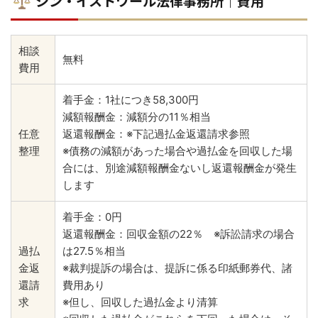
シン・イストワール法律事務所｜費用
相談
無料
費用
着手金：1社につき58,300円
減額報酬金：減額分の11％相当
任意
返還報酬金：※下記過払金返還請求参照
整理
※債務の減額があった場合や過払金を回収した場
合には、別途減額報酬金ないし返還報酬金が発生
します
着手金：0円
返還報酬金：回収金額の22％ ※訴訟請求の場合
過払
は27.5％相当
金返
※裁判提訴の場合は、提訴に係る印紙郵券代、諸
還請
費用あり
求
※但し、回収した過払金より清算