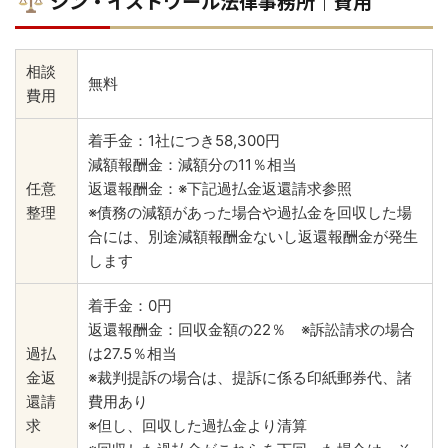
シン・イストワール法律事務所｜費用
相談
無料
費用
着手金：1社につき58,300円
減額報酬金：減額分の11％相当
任意
返還報酬金：※下記過払金返還請求参照
整理
※債務の減額があった場合や過払金を回収した場
合には、別途減額報酬金ないし返還報酬金が発生
します
着手金：0円
返還報酬金：回収金額の22％ ※訴訟請求の場合
過払
は27.5％相当
金返
※裁判提訴の場合は、提訴に係る印紙郵券代、諸
還請
費用あり
求
※但し、回収した過払金より清算